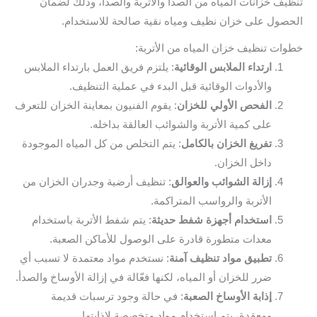
تنظيف خزانات المياه من الصدا والأتربة والصدأ، وذلك لضمان
الحصول على خزان نظيف ومياه نقية صالحة للاستخدام.
خطوات تنظيف خزان المياه من الأتربة:
ارتداء الملابس الوقائية
: يلتزم فريق العمل بارتداء الملابس
والأدوات الوقائية قبل البدء في عملية التنظيف.
الفحص الأولي للخزان
: يقوم الفنيون بمعاينة الخزان للتعرف
على كمية الأتربة والشوائب العالقة بداخله.
تفريغ الخزان بالكامل
: يتم التخلص من كل المياه الموجودة
داخل الخزان.
إزالة الشوائب والعوالق
: تنظيف أرضية وجدران الخزان من
الأتربة والرواسب المتراكمة.
استخدام أجهزة شفط حديثة
: يتم شفط الأتربة باستخدام
معدات متطورة قادرة على الوصول للأماكن الصعبة.
تطبيق مواد تنظيف آمنة
: نستخدم مواد معتمدة لا تسبب أي
ضرر للخزان أو المياه، لكنها فعّالة في إزالة الأوساخ والصدأ.
إذابة الأوساخ الصعبة
: في حالة وجود ترسبات قديمة
ومعقدة، يتم استخدام مواد متخصصة لإذابتها.