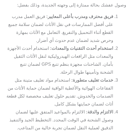
وصول عفشك بحالة ممتازة إلى وجهته الجديدة، وذلك بفضل:
فريق محترف ومدرب بأعلى المعايير:
فريق العمل مدرب
على أفضل الممارسات في نقل الأثاث لضمان سلامة جميع
القطع أثناء التحميل والتفريغ. التعامل مع الأثاث بمهارة
وحرص شديد لضمان عدم حدوث أي أضرار.
استخدام أحدث التقنيات والمعدات:
استخدام أحدث الأجهزة
والمعدات مثل الرافعات الهيدروليكية لنقل الأثاث الثقيل
بأمان. الشاحنات مجهزة بنظم تتبع GPS لضمان تتبع
الشحنة وتأمينها طوال الرحلة.
خدمات تغليف متطورة:
استخدام مواد تغليف متينة مثل
الفقاعات الهوائية والأغطية الواقية لضمان حماية الأثاث من
الصدمات والخدوش. تقديم حلول تغليف مخصصة لكل قطعة
أثاث لضمان حمايتها بشكل كامل.
الالتزام والدقة:
الالتزام بالمواعيد المتفق عليها لضمان
وصول الشحنة في الوقت المحدد. التخطيط الجيد والتنفيذ
الدقيق لعملية النقل لضمان تجربة خالية من المتاعب.