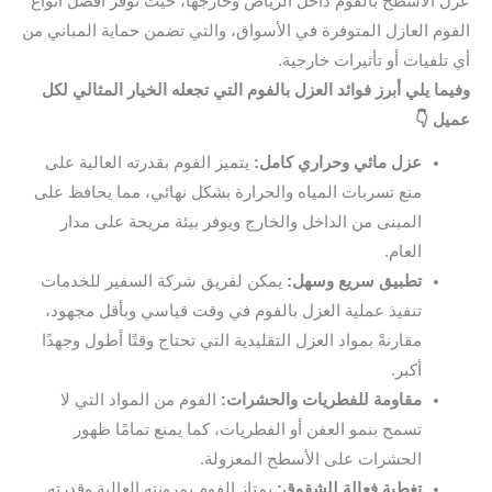
عزل الأسطح بالفوم داخل الرياض وخارجها، حيث توفر أفضل أنواع
الفوم العازل المتوفرة في الأسواق، والتي تضمن حماية المباني من
أي تلفيات أو تأثيرات خارجية.
وفيما يلي أبرز فوائد العزل بالفوم التي تجعله الخيار المثالي لكل
عميل 👇
عزل مائي وحراري كامل:
يتميز الفوم بقدرته العالية على
منع تسربات المياه والحرارة بشكل نهائي، مما يحافظ على
المبنى من الداخل والخارج ويوفر بيئة مريحة على مدار
العام.
تطبيق سريع وسهل:
يمكن لفريق شركة السفير للخدمات
تنفيذ عملية العزل بالفوم في وقت قياسي وبأقل مجهود،
مقارنةً بمواد العزل التقليدية التي تحتاج وقتًا أطول وجهدًا
أكبر.
مقاومة للفطريات والحشرات:
الفوم من المواد التي لا
تسمح بنمو العفن أو الفطريات، كما يمنع تمامًا ظهور
الحشرات على الأسطح المعزولة.
تغطية فعالة للشقوق:
يمتاز الفوم بمرونته العالية وقدرته