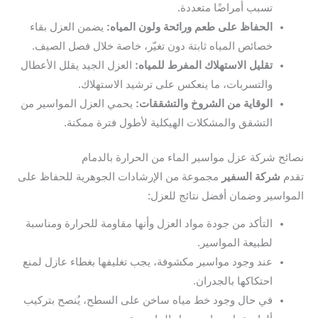
تسبب أمراضًا متعددة.
الحفاظ على طعم ورائحة ولون المياه:
يضمن العزل بقاء
خصائص المياه ثابتة دون تغيّر، خاصة خلال فصل الصيف.
تقليل الاستهلاك المفرط للمياه:
العزل الجيد يقلل الأعطال
والتسربات، ما ينعكس على ترشيد الاستهلاك.
الوقاية من الشروخ والتشققات:
يحمي العزل المواسير من
التشقق والمشكلات الهيكلية لأطول فترة ممكنة.
نصائح شركة عزل مواسير الماء من الحرارة بالدمام
تقدم
شركة السفير
مجموعة من الإرشادات الجوهرية للحفاظ على
المواسير وضمان أفضل نتائج للعزل:
التأكد من جودة مواد العزل وأنها مقاومة للحرارة ومناسبة
لطبيعة المواسير.
عند وجود مواسير مكشوفة، يجب تغليفها بغطاء عازل لمنع
احتكاكها بالجدران.
في حال وجود خط مياه ساخن على السطح، يُنصح بتركيب