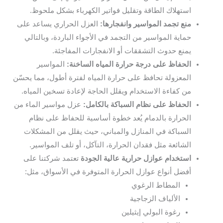
استهلاك الطاقة وتقليل فواتير الكهرباء بشكل ملحوظ.
منع تجمد المواسير وانفجارها:
العزل الحراري يساعد على
حماية المواسير من التجمد في الأجواء الباردة، وبالتالي
يمنع حدوث التشققات أو الانفجارات المفاجئة.
الحفاظ على درجة حرارة المياه الساخنة:
المواسير
المعزولة تحافظ على حرارة المياه لفترة أطول، مما يحسّن
من كفاءة الاستخدام ويقلل الحاجة لإعادة تسخين المياه.
الحفاظ على نظام السباكة بالكامل:
عزل مواسير الماء من
الحرارة بالدمام يُعد خطوة أساسية للحفاظ على نظام
السباكة في المنازل والمباني، حيث يقلل من المشكلات
الشائعة مثل فقدان الحرارة، التآكل، أو تلف المواسير.
استخدام عوازل حرارية عالية الجودة
تعتمد شركتنا على
أفضل أنواع عوازل الحرارة المتوفرة في الأسواق، مثل:
المطاط الرغوي
الألياف الزجاجية
رغوة البولي إيثيلين