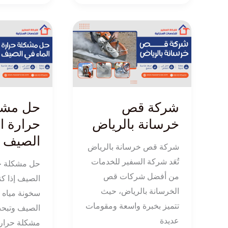
شركة
حل
قص
مشكلة
خرسانة
حرارة
بالرياض
الماء
في
الصيف
شركة قص
حل مشك
خرسانة بالرياض
حرارة ا
الصيف
شركة قص خرسانة بالرياض
تُعَد شركة السفير للخدمات
حل مشكلة حر
من أفضل شركات قص
الصيف إذا ك
الخرسانة بالرياض، حيث
سخونة مياه 
تتميز بخبرة واسعة ومقومات
الصيف وتبح
عديدة
مشكلة حرار