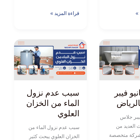
 »
قراءة المزيد »
سبب
عدم
نزول
الماء
من
الخزان
نيو فيبر
سبب عدم نزول
العلوي
لرياض
الماء من الخزان
العلوي
فيبر جلاس
 العديد من
سبب عدم نزول الماء من
 شركة متخصصة
الخزان العلوي يبحث كثير